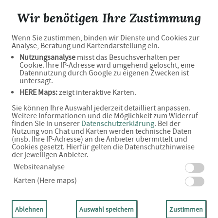
Flösser-Apotheke
Wir benötigen Ihre Zustimmung
Wenn Sie zustimmen, binden wir Dienste und Cookies zur
Haben Sie noch Fragen?
Analyse, Beratung und Kartendarstellung ein.
Nutzungsanalyse
misst das Besuchsverhalten per
Cookie. Ihre IP-Adresse wird umgehend gelöscht, eine
Datennutzung durch Google zu eigenen Zwecken ist
Dann schreiben Sie uns einfach eine Nachricht oder
untersagt.
HERE Maps:
zeigt interaktive Karten.
rufen Sie uns direkt unter 07222 - 200591 an. Wir helfen
Sie können Ihre Auswahl jederzeit detailliert anpassen.
Ihnen gerne weiter.
Weitere Informationen und die Möglichkeit zum Widerruf
finden Sie in unserer
Datenschutzerklärung
. Bei der
Nutzung von Chat und Karten werden technische Daten
(insb. Ihre IP-Adresse) an die Anbieter übermittelt und
Cookies gesetzt. Hierfür gelten die Datenschutzhinweise
Ihre Daten
der jeweiligen Anbieter.
Vorname*
Websiteanalyse
Karten (Here maps)
Name*
Ablehnen
Auswahl speichern
Zustimmen